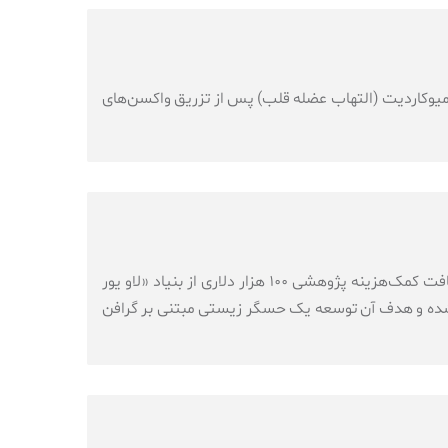
وکاردیت (التهاب عضله قلب) پس از تزریق واکسن‌های
به نقل از ستاد نانو، دانشگاه موناش و شبکه درمانی موناش هلث (Monash Health) موفق به دریافت کمک‌هزینه پژوهشی ۱۰۰ هزار دلاری از بنیاد «لاو یور
اد موناش هلث تأمین شده و هدف آن توسعه یک حسگر زیستی مبتنی بر گرافن