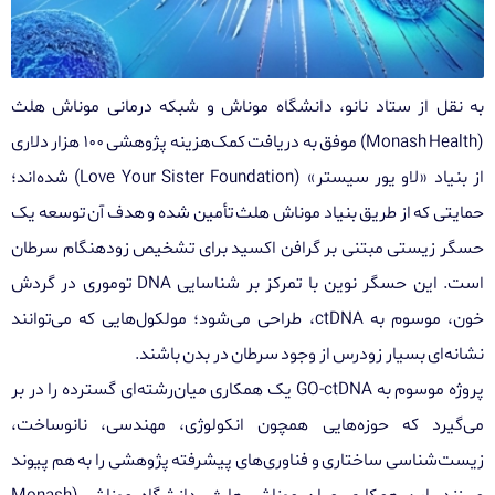
به نقل از ستاد نانو، دانشگاه موناش و شبکه درمانی موناش هلث
(Monash Health) موفق به دریافت کمک‌هزینه پژوهشی ۱۰۰ هزار دلاری
از بنیاد «لاو یور سیستر» (Love Your Sister Foundation) شده‌اند؛
حمایتی که از طریق بنیاد موناش هلث تأمین شده و هدف آن توسعه یک
حسگر زیستی مبتنی بر گرافن اکسید برای تشخیص زودهنگام سرطان
است. این حسگر نوین با تمرکز بر شناسایی DNA توموری در گردش
خون، موسوم به ctDNA، طراحی می‌شود؛ مولکول‌هایی که می‌توانند
نشانه‌ای بسیار زودرس از وجود سرطان در بدن باشند.
پروژه موسوم به GO-ctDNA یک همکاری میان‌رشته‌ای گسترده را در بر
می‌گیرد که حوزه‌هایی همچون انکولوژی، مهندسی، نانوساخت،
زیست‌شناسی ساختاری و فناوری‌های پیشرفته پژوهشی را به هم پیوند